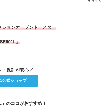
家電男児
ら
クションオーブントースター
SF601L」
ト・保証が安心／
ム公式ショップ
1L」のココがおすすめ！