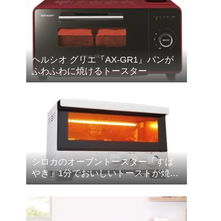
ヘルシオ グリエ『AX-GR1』パンが
ふわふわに焼けるトースター
シロカのオーブントースター「すば
やき」1分でおいしいトーストが焼け
る