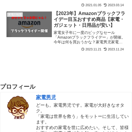
なかったり、イライラしてしまったりと
2021.01.05
2023.03.14
悪影響がループしてしまいます。じゃあ
この忙しさをどうすればいいのか？結
【2023年】Amazonブラックフラ
家電の知識
論、「家電に任せちゃおう」...
イデー目玉おすすめ商品【家電・
ガジェット・日用品が安い】
家電女子年に一度のビッグなセール
「Amazonブラックフライデー」が開催。
今年は何を買おうかな？家電男児家電や
ガジェット情報、目玉商品も合わせてご
2023.11.21
2023.11.24
紹介していきます。今年は安さはもちろ
ん、ポイントがいっぱいもらえますよ。
本記事の内容✅Amaz...
プロフィール
家電男児
どーも。家電男児です。家電が大好きなオタ
ク。
「家電は世界を救う」をモットーに生活してい
ます。
おすすめの家電を世に広めたい。そして、皆様