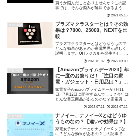
買うか悩んだことありませんか？この記
事では、そんな悩みが解決できるよう
に、どっちで買った方がいいのか？いつ
2021.05.15
買った方がいいのか？Amazonと楽天でお
得な買い物方法などをご紹介していま
プラズマクラスターとは？その効
家電の知識
す。Amazonでは価格の安さ、楽天はポイ
果は？7000、25000、NEXTを比
ントの多さが魅力となっています。
較
プラズマクラスターとはどうゆうもので
どんな効果があるのか家電男児が詳しく
説明します。OHラジカルを発生させ、除
菌・消臭はもちろん静電気も抑制する効
2020.01.02
2022.03.09
果もあります。
【Amazonプライムデー2023】年
家電の知識
に一度のお祭りだ！「注目の家
電・ガジェット・日用品は？」目
玉商品が多数
家電女子Amazonプライムデーが7月11
日、7月12日に開催するんでしょ？今年は
どんな目玉商品があるのかな？家電男児
そう、プライムデーって年に一度の大セ
2023.07.11
2023.07.12
ールだから買いたいものがあれば、この
期間に買うべき。お得に買い物できる方
ナノイー、ナノイーXとはどうゆ
家電の知識
法と目玉商品を...
うものなの？【違いや効果は？】
家電女子ナノイーとかナノイーXってな
に？どんな効果があるの？この記事で