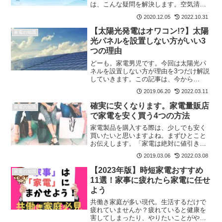
は、こんな疑問を解決します。空気清浄
機やエアコンや冷蔵庫なんかでも使用さ
2020.12.05
2022.10.31
れているイオン。大手メーカーが売りに
しているイオンの種類はパナソニック：
【太陽光発電はオワコン!?】太陽
家電の知識
ナノイーシャープ：プラズマ...
光パネルを設置しない方がいい3
つの理由
どーも。家電男児です。今回は太陽光パ
ネルを設置しない方が理由を3つだけ解説
していきます。この記事は、今から
（2019年）太陽光パネルを設置しようと
2019.06.20
2022.03.11
お考えの方に向けて書いています。結論
から言うと・太陽光パネルはもう設置し
確実に安くなります。家電量販店
家電の知識
ないほうがいいというの...
で家電を安く買う4つの方法
家電製品を購入する際は、少しでも安く
買いたいと思いますよね。まずひとこと
お伝えします。「家電は絶対に値引きが
できます。」値引きの幅はこの方法を読
2019.03.06
2022.03.08
めば分かります。僕も実践している方法
なのでご参考にどうぞ。方法は4つだけで
【2023年版】時短家電おすすめ
家電の知識
す。店員を1人に絞る対...
11選！家事に疲れたら家電に任せ
よう
共働き家庭が多い現代。生活するだけで
疲れていませんか？疲れていると健康を
害してしまったり、やりたいことがやれ