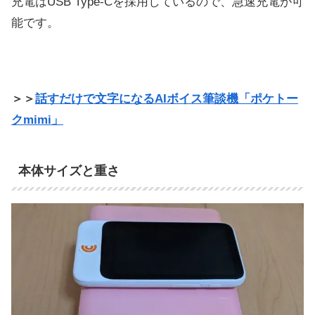
充電はUSB Type-Cを採用しているので、急速充電が可
能です。
＞＞
話すだけで文字になるAIボイス筆談機「ポケトー
クmimi」
本体サイズと重さ